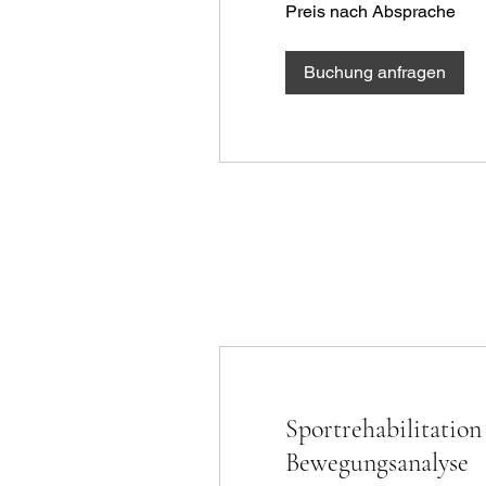
Preis
Preis nach Absprache
nach
Absprache
Buchung anfragen
Sportrehabilitation 
Bewegungsanalyse