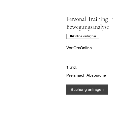
Personal Training | 
Bewegungsanalyse
Online verfügbar
Vor Ort/Online
1 Std.
Preis
Preis nach Absprache
nach
Absprache
Buchung anfragen